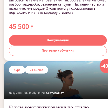
Вы освоите такие направления, как составление капсулы,
разбор гардероба, сезонные капсулы. Наставничество и
практические модули Эколь помогут сформировать
портфолио и начать карьеру стилиста
45 500
₸
Консультация
Программа обучения
-4
Курс
21 ак.час
Документ после обучения:
Сертификат
Курсы консультирования по стилю