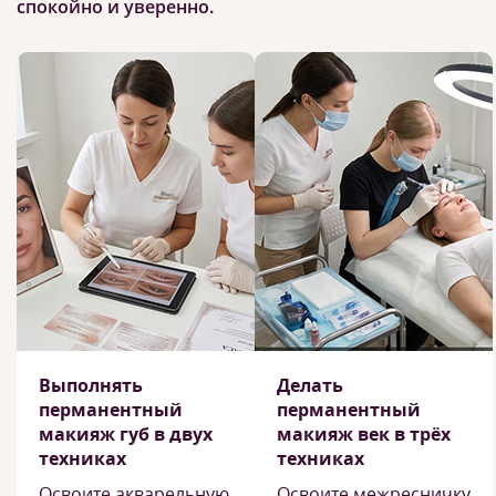
спокойно и уверенно.
Выполнять
Делать
перманентный
перманентный
макияж губ в двух
макияж век в трёх
техниках
техниках
Освоите акварельную
Освоите межресничку