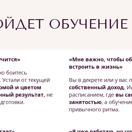
ЙДЕТ ОБУЧЕНИЕ
учится»
«Мне важно, чтобы о
встроить в жизнь»
но боитесь
 Устали от текущей
Вы в декрете или у вас
ормой и цветом
собственный доход.
Ищ
нный результат,
не
расписанием, где
вы са
дготовки.
занятостью
, а обучени
привычного ритма.
угает»
«Я уже работаю, но ч