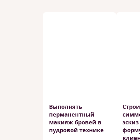
Выполнять
Строи
перманентный
симм
макияж бровей в
эскиз
пудровой технике
форму
клие