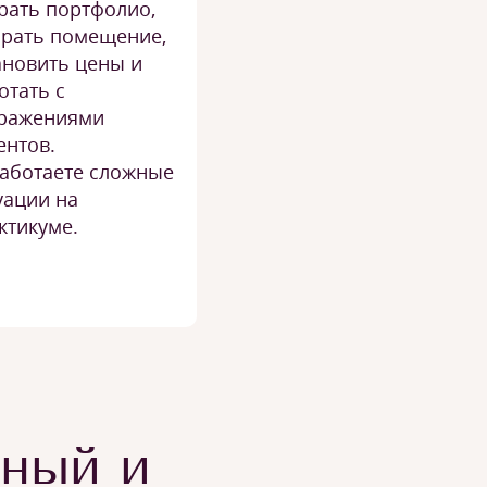
рать портфолио,
рать помещение,
ановить цены и
отать с
ражениями
ентов.
аботаете сложные
уации на
ктикуме.
тный и