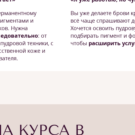
перманентному
Вы уже делаете брови к
пигментами и
всё чаще спрашивают д
ков. Нужна
Хочется освоить пудров
ледовательно
: от
подбирать пигмент и фо
пудровой техники, с
чтобы
расширить услу
сственной коже и
вателя.
А КУРСА В