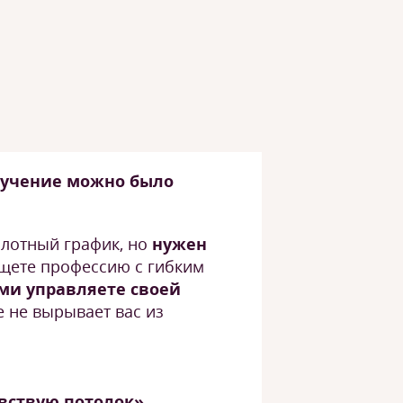
бучение можно было
 плотный график, но
нужен
ете профессию с гибким
ми управляете своей
е не вырывает вас из
увствую потолок»