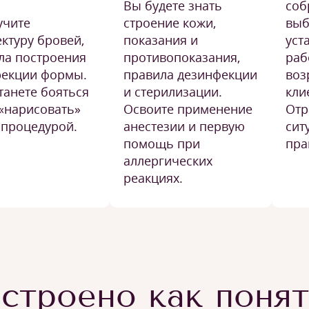
Вы будете знать
соб
учите
строение кожи,
выб
ектуру бровей,
показания и
уст
ла построения
противопоказания,
раб
рекции формы.
правила дезинфекции
воз
танете бояться
и стерилизации.
кли
 «нарисовать»
Освоите применение
Отр
 процедурой.
анестезии и первую
сит
помощь при
пра
аллергических
реакциях.
строено как поня