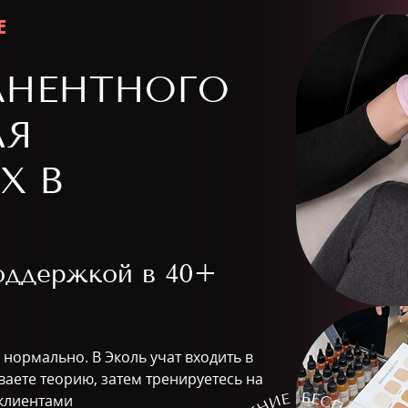
Е
АНЕНТНОГО
ЛЯ
Х В
поддержкой в
40+
 нормально. В Эколь учат входить в
аете теорию, затем тренируетесь на
 клиентами