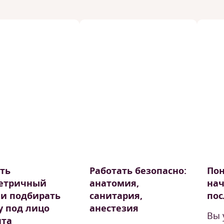
ть
Работать безопасно:
Пон
етричный
анатомия,
нач
 и подбирать
санитария,
пос
 под лицо
анестезия
Вы 
нта