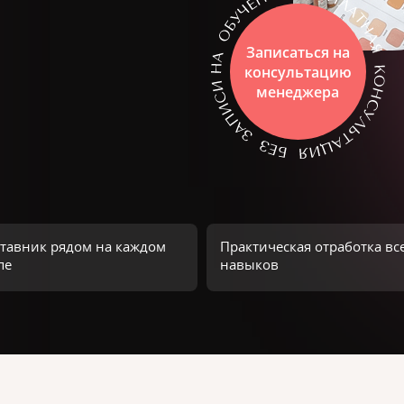
Записаться на
консультацию
менеджера
тавник рядом на каждом
Практическая отработка вс
пе
навыков