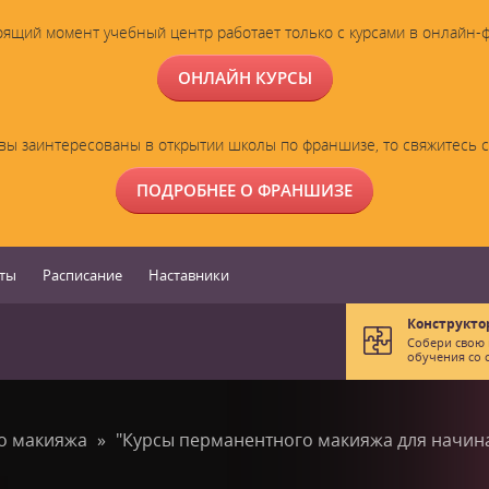
оящий момент учебный центр работает только с курсами в онлайн-
ОНЛАЙН КУРСЫ
вы заинтересованы в открытии школы по франшизе, то свяжитесь 
ПОДРОБНЕЕ О ФРАНШИЗЕ
ты
Расписание
Наставники
Конструкто
Собери свою
обучения со 
го макияжа
"Курсы перманентного макияжа для начи