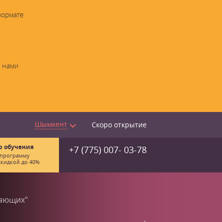
формате
с нами
Шымкент
Скоро открытие
р обучения
+7 (775) 007- 03-78
 программу
скидкой до 40%
нающих"