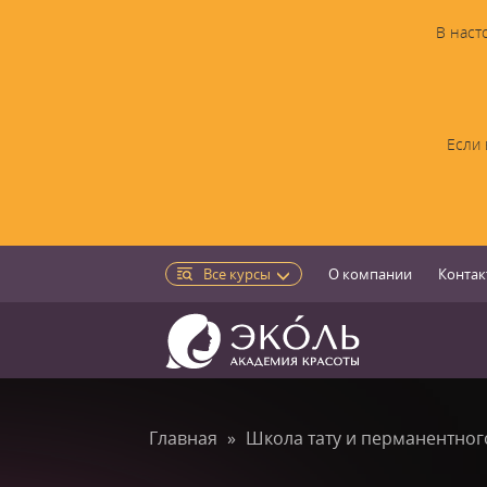
В наст
Если 
Все курсы
О компании
Контак
Главная
Школа тату и перманентно